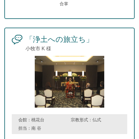
合掌
「浄土への旅立ち」
小牧市 K 様
会館：
桃花台
宗教形式：
仏式
担当：
南 谷