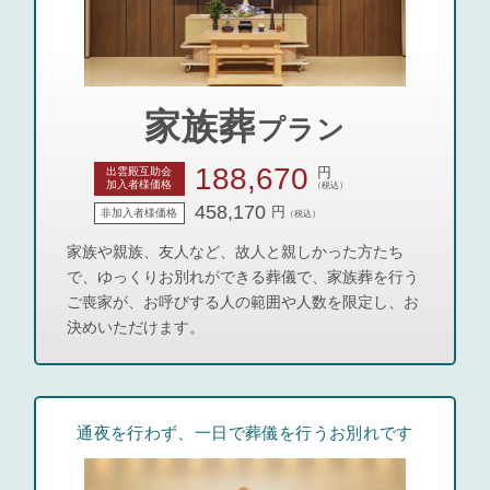
家族葬
プラン
188,670
円
出雲殿互助会
加入者様価格
（税込）
458,170
円
非加入者様価格
（税込）
家族や親族、友人など、故人と親しかった方たち
で、ゆっくりお別れができる葬儀で、家族葬を行う
ご喪家が、お呼びする人の範囲や人数を限定し、お
決めいただけます。
通夜を行わず、一日で葬儀を行うお別れです