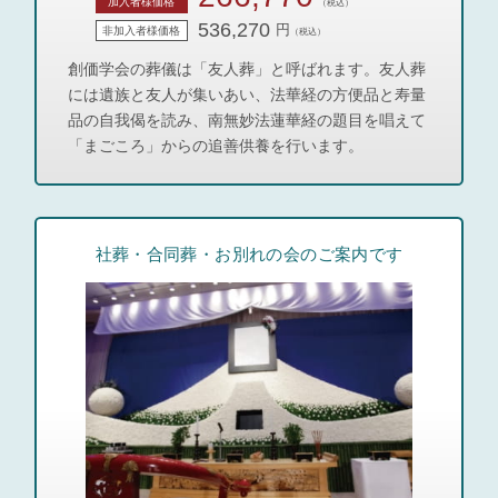
加入者様価格
（税込）
536,270
円
非加入者様価格
（税込）
創価学会の葬儀は「友人葬」と呼ばれます。友人葬
には遺族と友人が集いあい、法華経の方便品と寿量
品の自我偈を読み、南無妙法蓮華経の題目を唱えて
「まごころ」からの追善供養を行います。
社葬・合同葬・お別れの会のご案内です