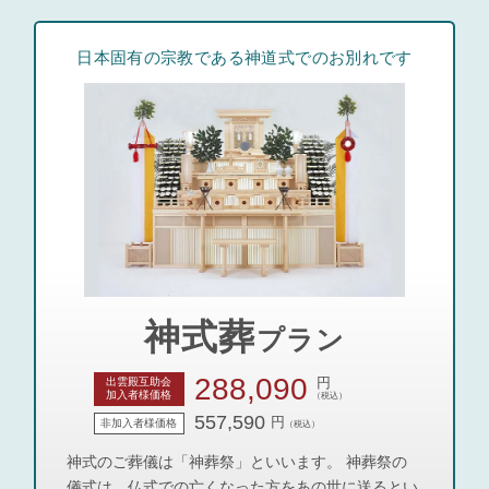
日本固有の宗教である神道式でのお別れです
神式葬
プラン
288,090
円
出雲殿互助会
加入者様価格
（税込）
557,590
円
非加入者様価格
（税込）
神式のご葬儀は「神葬祭」といいます。 神葬祭の
儀式は、仏式での亡くなった方をあの世に送るとい