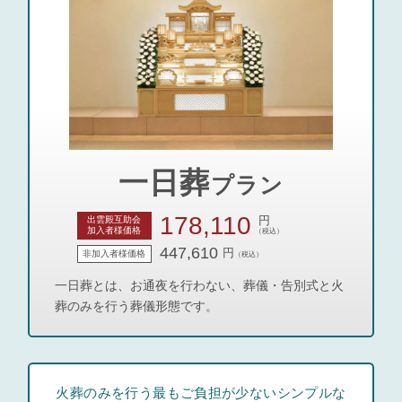
一日葬
プラン
178,110
円
出雲殿互助会
加入者様価格
（税込）
447,610
円
非加入者様価格
（税込）
一日葬とは、お通夜を行わない、葬儀・告別式と火
葬のみを行う葬儀形態です。
火葬のみを行う最もご負担が少ないシンプルな