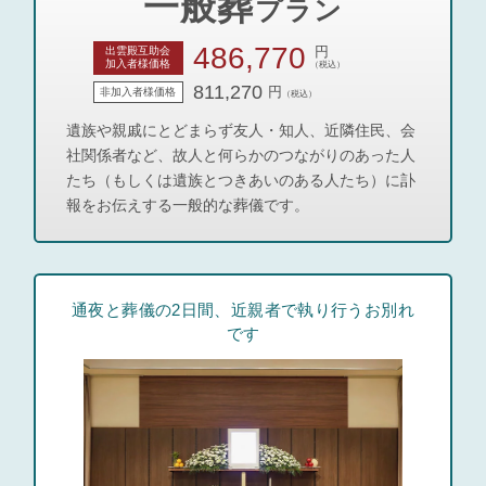
一般葬
プラン
486,770
円
出雲殿互助会
加入者様価格
（税込）
811,270
円
非加入者様価格
（税込）
遺族や親戚にとどまらず友人・知人、近隣住民、会
社関係者など、故人と何らかのつながりのあった人
たち（もしくは遺族とつきあいのある人たち）に訃
報をお伝えする一般的な葬儀です。
通夜と葬儀の2日間、近親者で執り行うお別れ
です