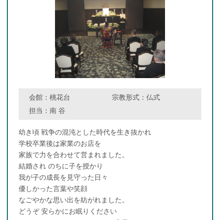
会館：
桃花台
宗教形式：
仏式
担当：
南 谷
幼き頃 戦争の混沌とした時代を生き抜かれ
学校卒業後は家業のお店を
家族で力を合わせて営まれました。
結婚され のちに子を授かり
我が子の成長を見守った日々
優しかった言葉や笑顔
なごやかな思い出を紡がれました。
どうぞ 安らかにお眠りください