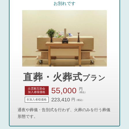
お別れです
直葬・火葬式
プラン
55,000
円
出雲殿互助会
加入者様価格
（税込）
223,410
円
非加入者様価格
（税込）
通夜や葬儀・告別式を行わず、火葬のみを行う葬儀
形態です。