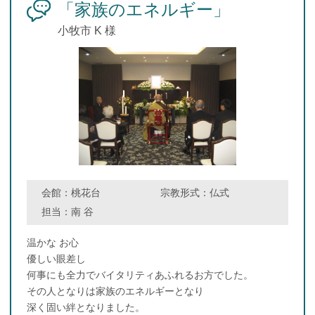
「家族のエネルギー」
小牧市 K 様
会館：
桃花台
宗教形式：
仏式
担当：
南 谷
温かな お心
優しい眼差し
何事にも全力でバイタリティあふれるお方でした。
その人となりは家族のエネルギーとなり
深く固い絆となりました。