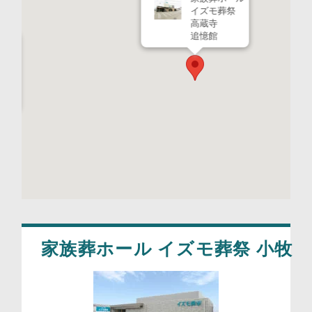
イズモ葬祭
高蔵寺
追憶館
葬祭
家族葬ホール イズモ葬祭 小牧