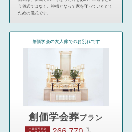
う儀式ではなく、神様となって家を守っていただく
ための儀式です。
創価学会の友人葬でのお別れです
創価学会葬
プラン
266,770
円
出雲殿互助会