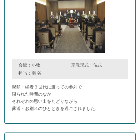
会館：
小牧
宗教形式：
仏式
担当：
南 谷
親類・縁者３世代に渡っての参列で
限られた時間のなか
それぞれの思い出をたどりながら
葬送・お別れのひとときを過ごされました。