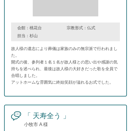
会館：
桃花台
宗教形式：
仏式
担当：
杉山
故人様の遺志により葬儀は家族のみの無宗派で行われまし
た。
開式の後、参列者１名１名が故人様との思い出や感謝の気
持ちを述べられ、最後は故人様の大好きだった歌を全員で
合唱しました。
アットホームな雰囲気に終始笑顔が溢れるお式でした。
「 天寿全う 」
小牧市 A 様