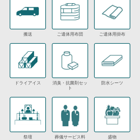
搬送
ご遺体用布団
ご遺体用掛布
ドライアイス
消臭・抗菌剤セッ
防水シーツ
ト
祭壇
葬儀サービス料
盛物