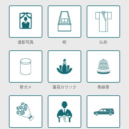
遺影写真
棺
仏衣
骨ガメ
蓮花ロウソク
巻線香