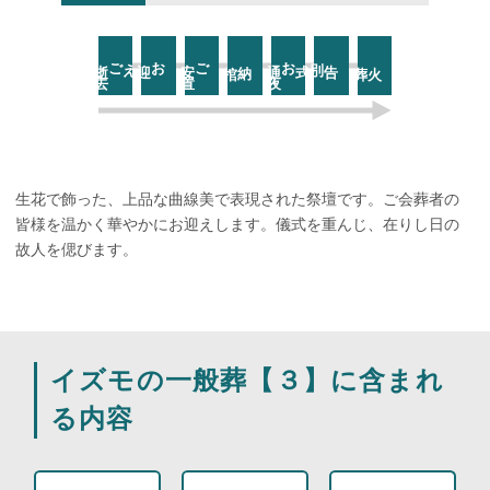
去
ご逝
お迎え
置
ご安
お通
夜
告別式
納棺
火葬
生花で飾った、上品な曲線美で表現された祭壇です。ご会葬者の
皆様を温かく華やかにお迎えします。儀式を重んじ、在りし日の
故人を偲びます。
イズモの一般葬【３】に含まれ
る内容