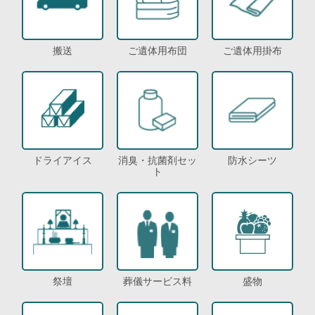
搬送
ご遺体用布団
ご遺体用掛布
ドライアイス
消臭・抗菌剤セッ
防水シーツ
ト
祭壇
葬儀サービス料
盛物