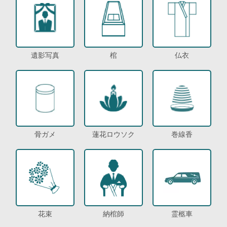
遺影写真
棺
仏衣
骨ガメ
蓮花ロウソク
巻線香
花束
納棺師
霊柩車