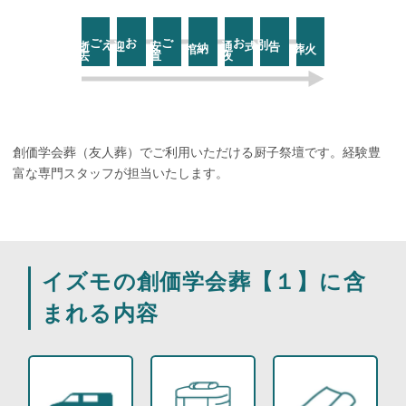
去
ご逝
お迎え
置
ご安
お通
夜
告別式
納棺
火葬
創価学会葬（友人葬）でご利用いただける厨子祭壇です。経験豊
富な専門スタッフが担当いたします。
イズモの創価学会葬【１】に含
まれる内容